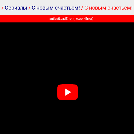
я
/
Сериалы
/
С новым счастьем!
/ С новым счастьем!
manifestLoadError (networkError)