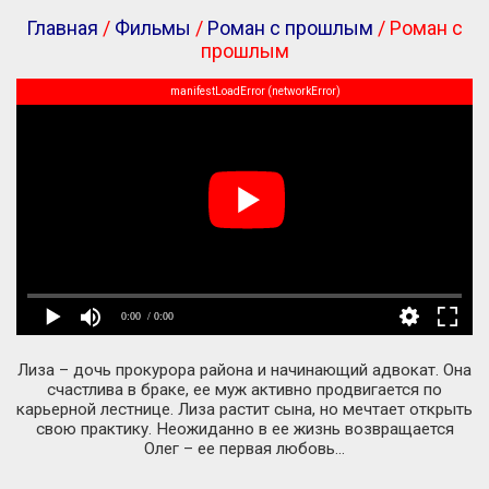
Главная
/
Фильмы
/
Роман с прошлым
/ Роман с
прошлым
manifestLoadError (networkError)
0:00
/ 0:00
Лиза – дочь прокурора района и начинающий адвокат. Она
счастлива в браке, ее муж активно продвигается по
карьерной лестнице. Лиза растит сына, но мечтает открыть
свою практику. Неожиданно в ее жизнь возвращается
Олег – ее первая любовь...