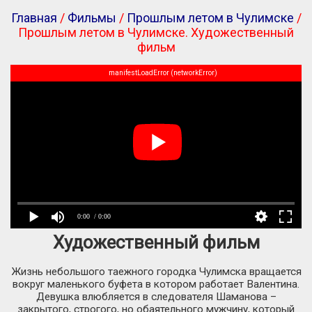
Главная
/
Фильмы
/
Прошлым летом в Чулимске
/
Прошлым летом в Чулимске. Художественный
фильм
manifestLoadError (networkError)
0:00
/ 0:00
Художественный фильм
Жизнь небольшого таежного городка Чулимска вращается
вокруг маленького буфета в котором работает Валентина.
Девушка влюбляется в следователя Шаманова –
закрытого, строгого, но обаятельного мужчину, который