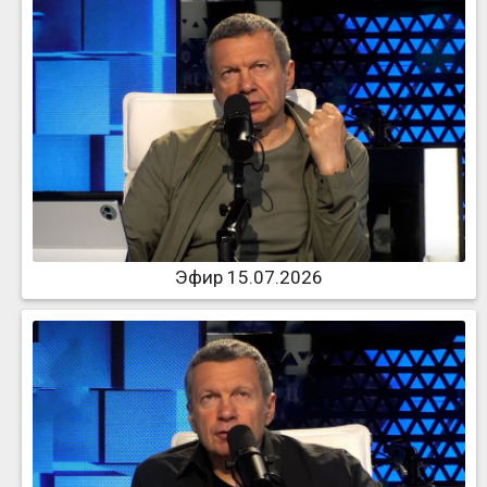
Эфир 15.07.2026