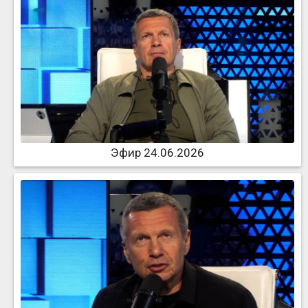
Эфир 24.06.2026