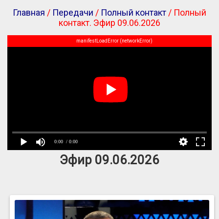
Главная
/
Передачи
/
Полный контакт
/ Полный
контакт. Эфир 09.06.2026
manifestLoadError (networkError)
0:00
/ 0:00
Эфир 09.06.2026