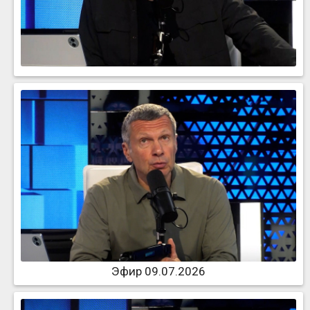
Эфир 09.07.2026