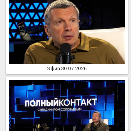
Эфир 30.07.2026