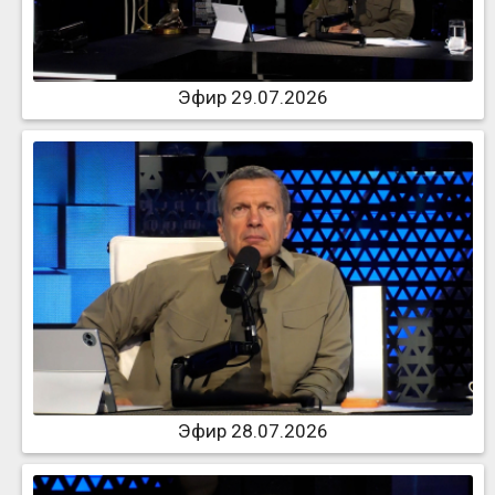
Эфир 29.07.2026
Эфир 28.07.2026