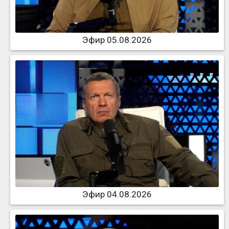
Эфир 05.08.2026
Эфир 04.08.2026