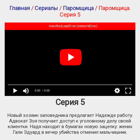
Главная
/
Сериалы
/
Паромщица
/ Паромщица.
Серия 5
manifestLoadError (networkError)
0:00
/ 0:00
Серия 5
Новый хозяин заповедника предлагает Надежде работу.
Адвокат Зоя получает доступ к уголовному делу своей
клиентки. Надя находит в бумагах новую зацепку: жених
Гали Эдуард в вечер убийства отменил мальчишник.