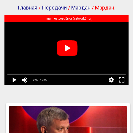
Главная
/
Передачи
/
Мардан
/ Мардан.
manifestLoadError (networkError)
0:00
/ 0:00