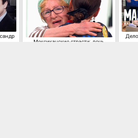
ксандр
Дело
Мексиканские страсти: дочь
возвращается к матери
 даст?
Новые фермеры России
Нар