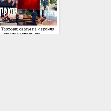
 Тархова: сваты из Израиля
увозят наследника!
одный сериал: баба Рая и
другие