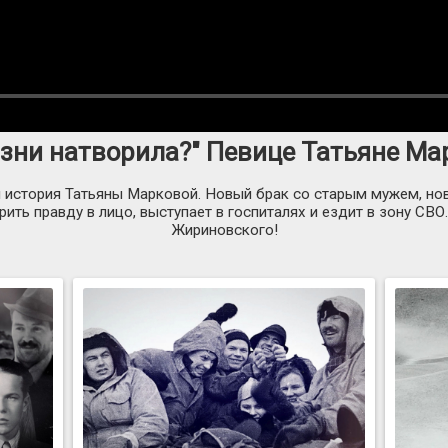
изни натворила?" Певице Татьяне Мар
я история Татьяны Марковой. Новый брак со старым мужем, нов
орить правду в лицо, выступает в госпиталях и ездит в зону С
Жириновского!