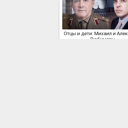
Отцы и дети: Михаил и Але
Любимовы
Дане Борисовой — 50! А кто