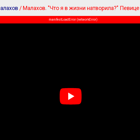
алахов
/ Малахов. "Что я в жизни натворила?" Певице
manifestLoadError (networkError)