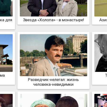
шка для
Звезда «Холопа» - в монастыре!
Ази
ома
Разведчик-нелегал: жизнь
человека-невидимки