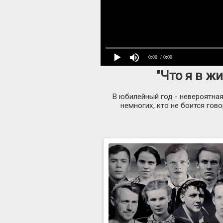
0:00
/ 0:00
"Что я в ж
В юбилейный год - невероятна
немногих, кто не боится гов