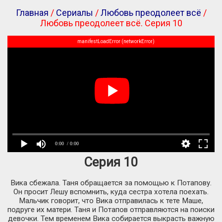
Главная
/
Сериалы
/
Любовь преодолеет всё
/
Любовь преодолеет всё. Серия 10
manifestLoadError (networkError)
0:00
/ 0:00
Серия 10
Вика сбежала. Таня обращается за помощью к Потапову.
Он просит Лешу вспомнить, куда сестра хотела поехать.
Мальчик говорит, что Вика отправилась к тете Маше,
подруге их матери. Таня и Потапов отправляются на поиски
девочки. Тем временем Вика собирается выкрасть важную