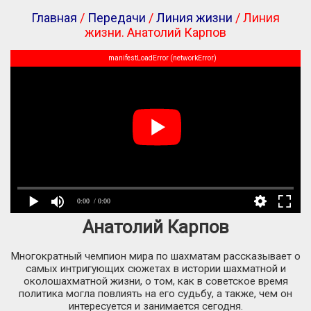
Главная
/
Передачи
/
Линия жизни
/ Линия
жизни. Анатолий Карпов
manifestLoadError (networkError)
0:00
/ 0:00
Анатолий Карпов
Многократный чемпион мира по шахматам рассказывает о
самых интригующих сюжетах в истории шахматной и
околошахматной жизни, о том, как в советское время
политика могла повлиять на его судьбу, а также, чем он
интересуется и занимается сегодня.