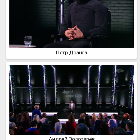
Петр Дранга
Андрей Золотарёв