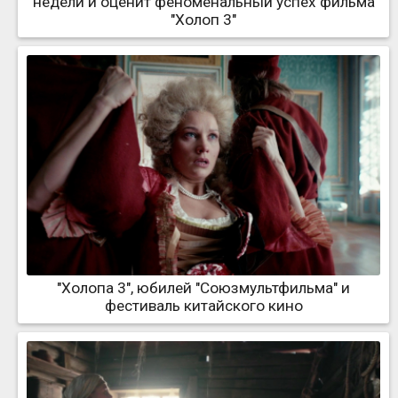
недели и оценит феноменальный успех фильма
"Холоп 3"
"Холопа 3", юбилей "Союзмультфильма" и
фестиваль китайского кино