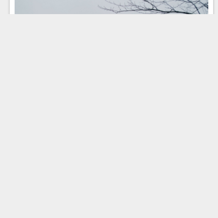
Победители 48-го ММКФ, премьера "Ангелов
Ладоги"