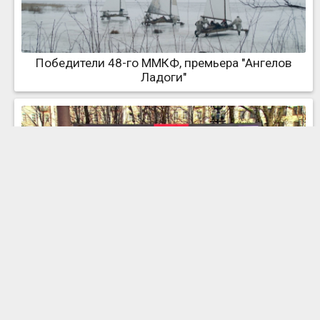
Победители 48-го ММКФ, премьера "Ангелов
Ладоги"
Большое кино в столице: открытие 48-го ММКФ и
главные премьеры недели