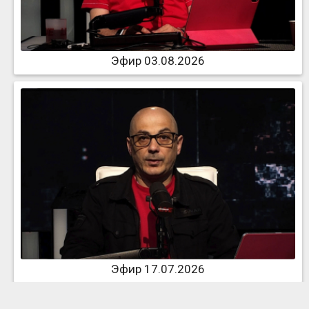
Эфир 03.08.2026
Эфир 17.07.2026