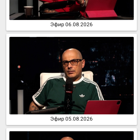
Эфир 06.08.2026
Эфир 05.08.2026