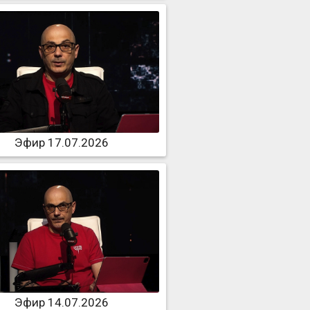
Эфир 17.07.2026
Эфир 14.07.2026