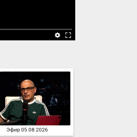
Эфир 05.08.2026