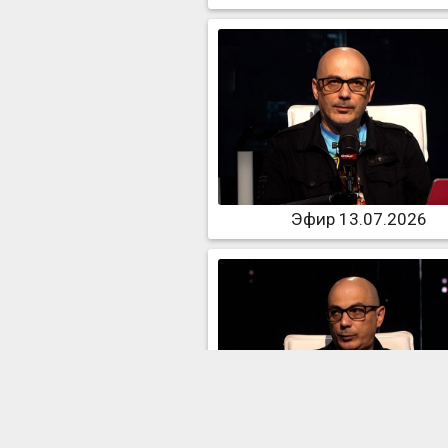
Эфир 13.07.2026