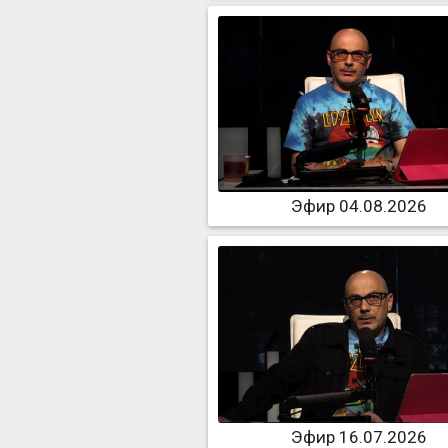
Эфир 04.08.2026
Эфир 16.07.2026