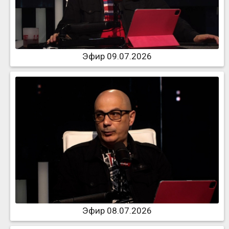
Эфир 09.07.2026
Эфир 08.07.2026