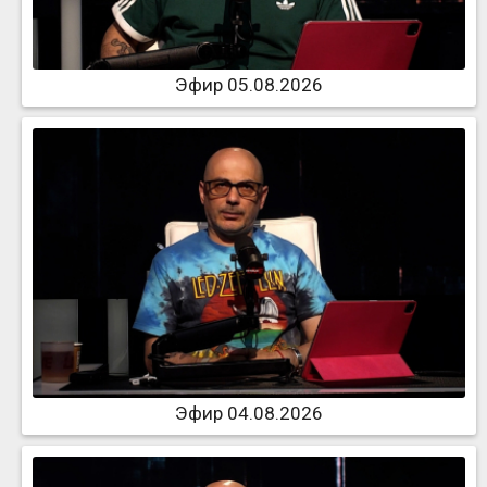
Эфир 05.08.2026
Эфир 04.08.2026