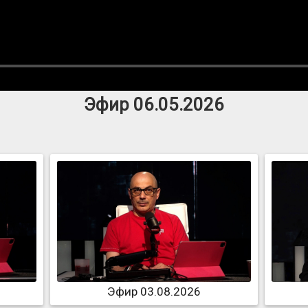
Эфир 06.05.2026
Эфир 03.08.2026