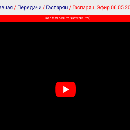
авная
/
Передачи
/
Гаспарян
/ Гаспарян. Эфир 06.05.2
manifestLoadError (networkError)