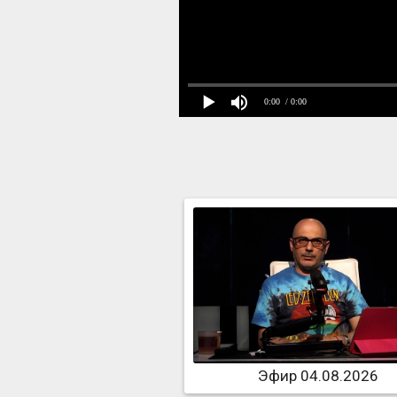
0:00
/ 0:00
Эфир 04.08.2026