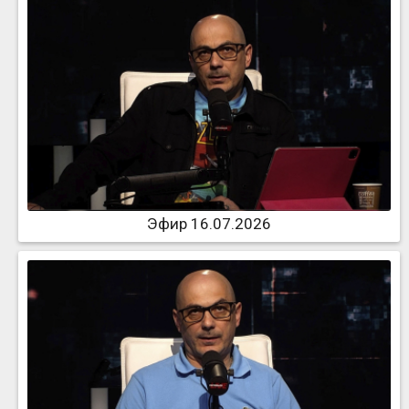
Эфир 16.07.2026