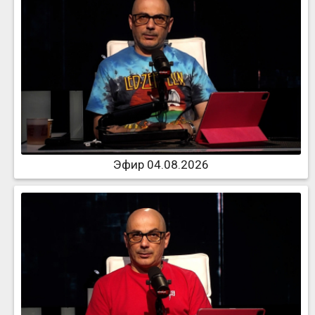
Эфир 04.08.2026