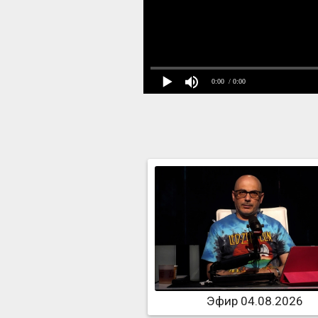
0:00
/ 0:00
Эфир 04.08.2026