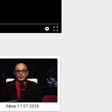
Эфир 17.07.2026