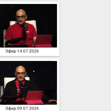
Эфир 14.07.2026
Эфир 09.07.2026