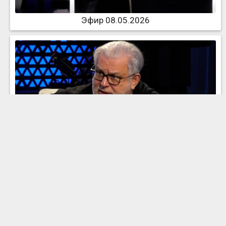
Эфир 08.05.2026
Эфир 06.05.2026