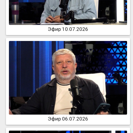
Эфир 10.07.2026
Эфир 06.07.2026