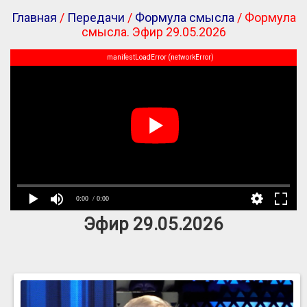
Главная
/
Передачи
/
Формула смысла
/ Формула
смысла. Эфир 29.05.2026
manifestLoadError (networkError)
0:00
/ 0:00
Эфир 29.05.2026