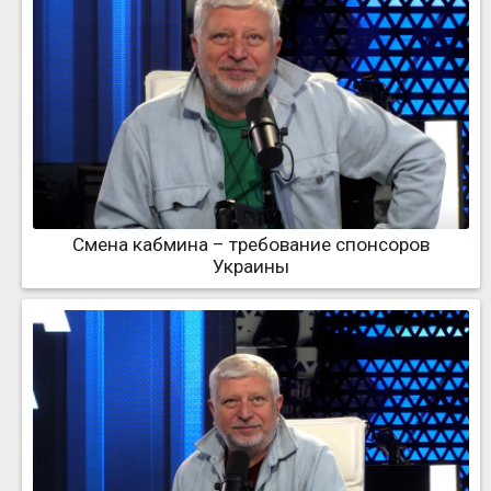
Смена кабмина – требование спонсоров
Украины