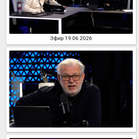
Эфир 19.06.2026