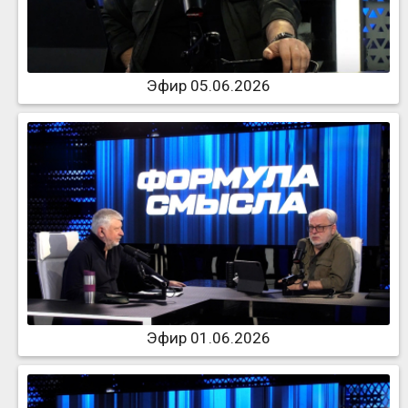
Эфир 05.06.2026
Эфир 01.06.2026