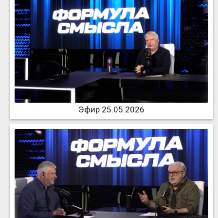
Эфир 25.05.2026