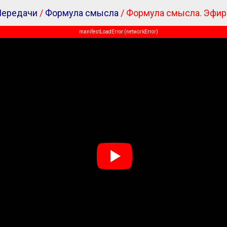
Передачи
/
Формула смысла
/ Формула смысла. Эфир 
manifestLoadError (networkError)