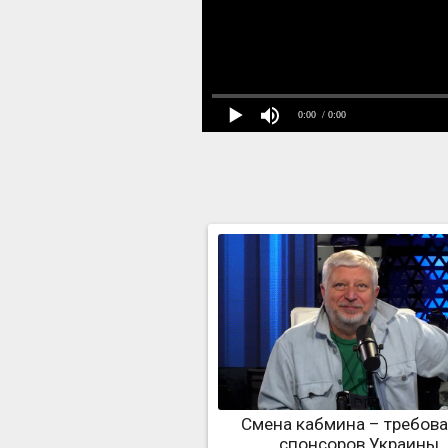
0:00
/ 0:00
Смена кабмина – требов
спонсоров Украины