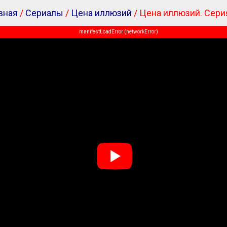
вная
/
Сериалы
/
Цена иллюзий
/ Цена иллюзий. Сери
manifestLoadError (networkError)