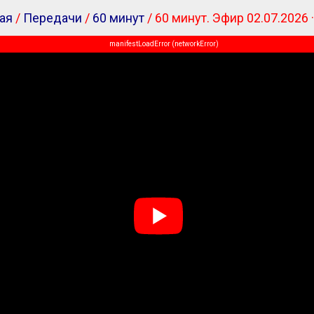
ая
/
Передачи
/
60 минут
/ 60 минут. Эфир 02.07.2026 ·
manifestLoadError (networkError)