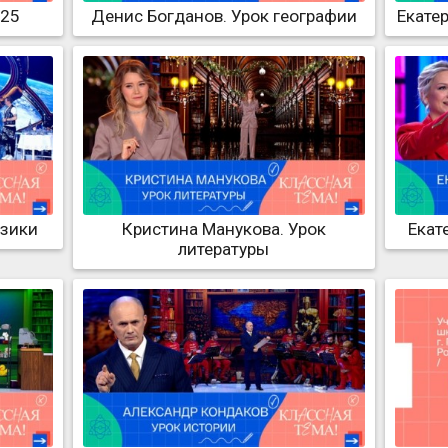
025
Денис Богданов. Урок географии
Екате
изики
Кристина Манукова. Урок
Екат
литературы