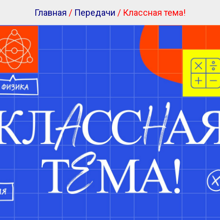
Главная
/
Передачи
/ Классная тема!