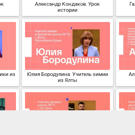
ок
Александр Кондаков. Урок
Га
истории
ики из
Юлия Бородулина. Учитель химии
Ал
из Ялты