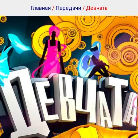
Главная
/
Передачи
/ Девчата