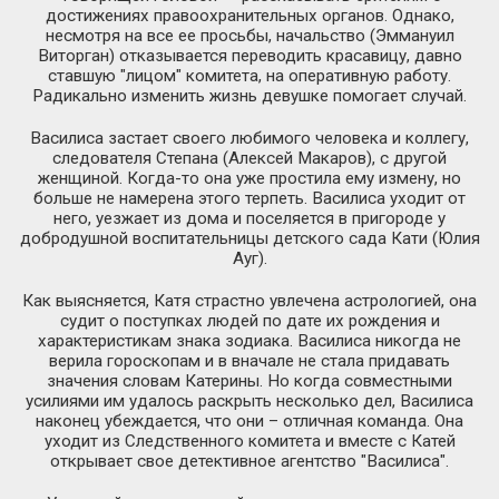
достижениях правоохранительных органов. Однако,
несмотря на все ее просьбы, начальство (Эммануил
Виторган) отказывается переводить красавицу, давно
ставшую "лицом" комитета, на оперативную работу.
Радикально изменить жизнь девушке помогает случай.
Василиса застает своего любимого человека и коллегу,
следователя Степана (Алексей Макаров), с другой
женщиной. Когда-то она уже простила ему измену, но
больше не намерена этого терпеть. Василиса уходит от
него, уезжает из дома и поселяется в пригороде у
добродушной воспитательницы детского сада Кати (Юлия
Ауг).
Как выясняется, Катя страстно увлечена астрологией, она
судит о поступках людей по дате их рождения и
характеристикам знака зодиака. Василиса никогда не
верила гороскопам и в вначале не стала придавать
значения словам Катерины. Но когда совместными
усилиями им удалось раскрыть несколько дел, Василиса
наконец убеждается, что они – отличная команда. Она
уходит из Следственного комитета и вместе с Катей
открывает свое детективное агентство "Василиса".