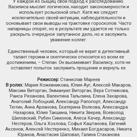
У каждой из сыщиц свой подход к расследованию.
Василиса мыслит логически, находит закономерности и
использует розыскной опыт. Катя же следует
исключительно своей интуиции, наблюдательности и
основывает свои выводы на трактовке гороскопов. Часто
напарницы спорят, но в результате им удается не только
раскрыть очередное запутанное дело, но и заслужить
уважение коллег.
Единственный человек, который не верит в детективный
талант героини и скептически относится ко всем ее
достижениям, – Степан. Он высмеивает Василису, хотя не
оставляет попыток заслужить прощение и вернуть ее.
Режиссер:
Станислав Мареев
В ролях:
Мария Кожевникова, Юлия Ауг, Алексей Макаров,
Максим Виторган, Эммануил Виторган, Вера Сотникова,
Раиса Рязанова, Валентина Талызина, Елена Захарова,
Анатолий Лобоцкий, Александр Рапопорт, Александр
Тютин, Анна Арланова, Екатерина Волкова, Александра
Назарова, Юлия Такшина, Никита Зверев, Всеволод
Шиловский, Рубен Симонов, Алеса Качер, Александр
Нестеров, Ольга Хохлова, Софья Каштанова, Евгений
Аксенов, Алексей Нестеренко, Михаил Богдасаров, Никита
Юранов, Анастасия Шаповал, Галина Стаханова