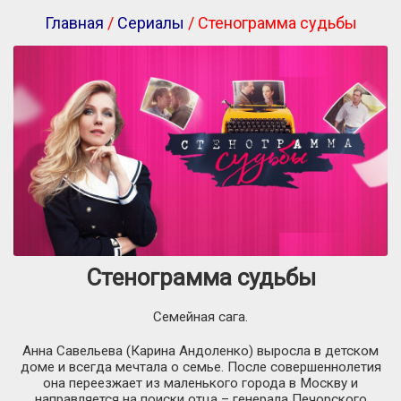
Главная
/
Сериалы
/ Стенограмма судьбы
Стенограмма судьбы
Семейная сага.
Анна Савельева (Карина Андоленко) выросла в детском
доме и всегда мечтала о семье. После совершеннолетия
она переезжает из маленького города в Москву и
направляется на поиски отца – генерала Печорского