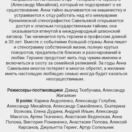
(Александр Михайлов), который не подозревает о ее
существовании. Анна тайно выучивается на машинистку и
устраивается к отцу работать над его мемуарами.
Кремлевской стенографистке Савельевой открывается
доступ к опасным государственным тайнам, она
оказывается втянутой в международный шпионский
заговор. Так начинается путь героини в профессии длиной
в 30 лет. Вместе с событиями большой страны Анна пишет
и стенограмму собственной жизни, полную крутых
поворотов, предательств близких и разочарований в
любви. Героине предстоит жить под чужим именем и
включиться в охоту за семейной реликвией. За годы Анна
Савельева многое потеряет и многое обретет, а желание
иметь настоящую любящую семью иногда будет казаться
неосуществимым…
Режиссеры-постановщики:
Давид Ткебучава, Александр
Жигалкин
В ролях:
Карина Андоленко, Александр Голубев,
Александр Михайлов, Александр Самойленко, Екатерина
Волкова, Елена Дудина, Андрей Ильин, Александр
Макогон, Артем Ткаченко, Анастасия Веденская, Анна
Попова, Виктория Романенко, Анастасия Попова, Алексей
Кирсанов, Джульетта Геринг, Артур Сопельник