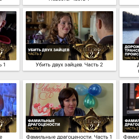
ь 1
Убить двух зайцев. Часть 2
е
Фамильные драгоцености. Часть 1
Фамил