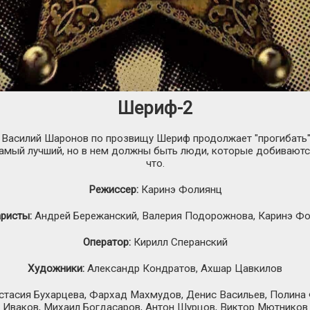
Шериф-2
 Василий Шаронов по прозвищу Шериф продолжает "прогибать" 
е самый лучший, но в нем должны быть люди, которые добивают
что.
Режиссер:
Каринэ Фолиянц
ристы:
Андрей Бережанский, Валерия Подорожнова, Каринэ Ф
Оператор:
Кирилл Сперанский
Художники:
Александр Кондратов, Ахшар Цавкилов
тасия Бухарцева, Фархад Махмудов, Денис Васильев, Полина 
Иваков, Михаил Богдасаров, Антон Шурцов, Виктор Мютников