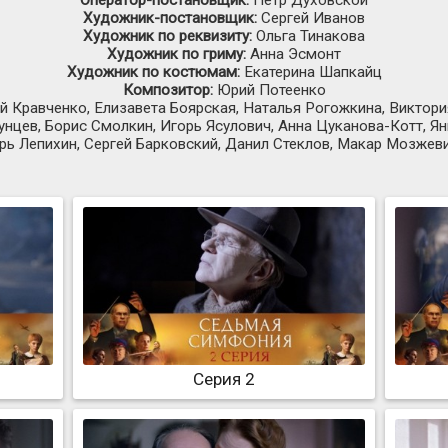
Художник-постановщик:
Сергей Иванов
Художник по реквизиту:
Ольга Тинакова
Художник по гриму:
Анна Эсмонт
Художник по костюмам:
Екатерина Шапкайц
Композитор:
Юрий Потеенко
й Кравченко, Елизавета Боярская, Наталья Рогожкина, Виктор
нцев, Борис Смолкин, Игорь Ясулович, Анна Цуканова-Котт, Ян
рь Лепихин, Сергей Барковский, Данил Стеклов, Макар Мозжев
Серия 2