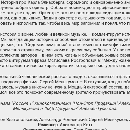
. История про Карла Элиасберга, скромного и одновременно 
ручено собрать оркестр. Собрать восемьдесят профессиональ
 – это уже подвиг. Оркестр – это не просто люди, сидящие ка
низм, одно дыхание. Люди в оркестре сыгрываются годами, а т
овать и исполнить так, чтобы весь мир запомнил и понял, что г
 история о войне, любви и великой музыке, – комментирует исп
 Мы всегда ищем истории, способные отозваться в зрителе, ув
еемся, что "Седьмая симфония" станет именно таким фильмом
временно страшному, сильному и красивому событию. У нас п
коллектив авторов – в нем есть жизнь и объемные, живые хара
асто цитируемая фраза Мстислава Ростроповича: "Между жизнь
 это самая точная из характеристик, которые я могу дать свое
иональный человеческий рассказ о людях, оказавшихся в фак
т продюсер фильма
Сергей Мелькумов. – В ситуации, когда по
азалось, музыка никому не нужна. Мощный актерский состав, д
мся, все это поможет современному зрителю прочувствовать а
анала "Россия 1" кинокомпаниями "Нон-Стоп Продакшн" Алек
Мелькумова и "58,5 Продакшн" Алексея Гуськова.
он Златопольский, Александр Роднянский, Сергей Мелькумов, 
Режиссер:
Александр Котт
Оператор-постановщик:
Петр Духовской