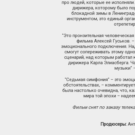
про людей, которые ее исполняли
дирижера, которому было по
блокадной зимы в Ленинграде
инструментом, это единый орга
отрепетир
"Это пронзительная человеческая
фильма Алексей Гуськов. –
эмоционального подключения. Над
смогут сопереживать этому одно
сценарий, над которым работал 
дирижера Карла Элиасберга. Ч
музыки" –
"Седьмая симфония" – это эмоц
обстоятельствах, – комментируе
была настолько очевидна, что, к
мира той эпохи – надее
Фильм снят по заказу телек
Продюсеры:
Ант