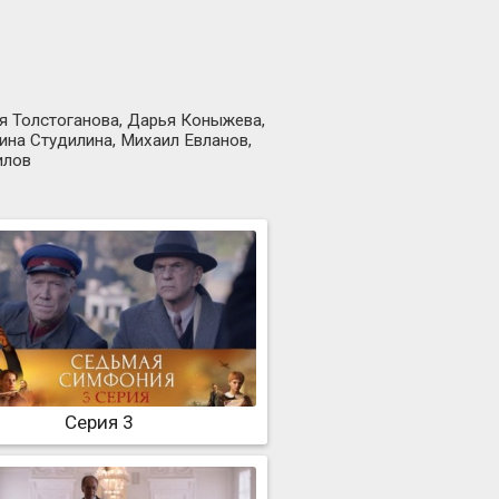
ия Толстоганова, Дарья Коныжева,
ина Студилина, Михаил Евланов,
илов
Серия 3