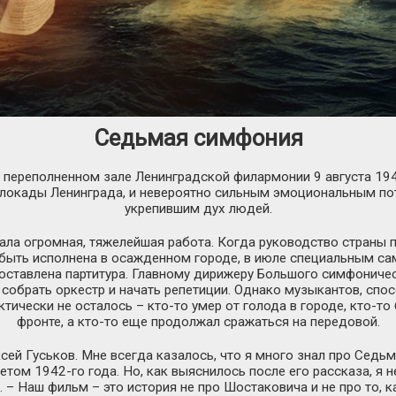
Седьмая симфония
переполненном зале Ленинградской филармонии 9 августа 1942
локады Ленинграда, и невероятно сильным эмоциональным по
укрепившим дух людей.
ла огромная, тяжелейшая работа. Когда руководство страны п
ыть исполнена в осажденном городе, в июле специальным са
оставлена партитура. Главному дирижеру Большого симфоничес
 собрать оркестр и начать репетиции. Однако музыкантов, спо
тически не осталось – кто-то умер от голода в городе, кто-то 
фронте, а кто-то еще продолжал сражаться на передовой.
ксей Гуськов. Мне всегда казалось, что я много знал про Сед
етом 1942-го года. Но, как выяснилось после его рассказа, я н
 – Наш фильм – это история не про Шостаковича и не про то, 