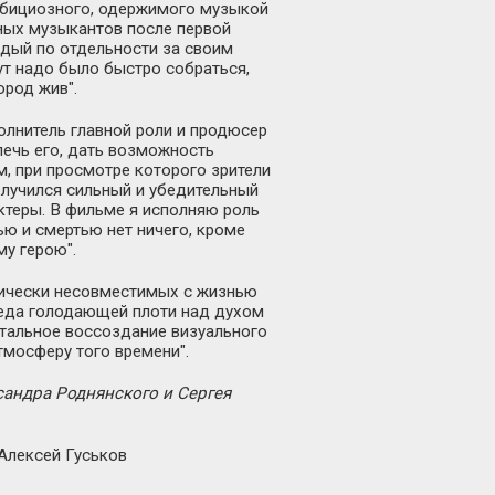
амбициозного, одержимого музыкой
ных музыкантов после первой
ждый по отдельности за своим
ут надо было быстро собраться,
ород жив".
олнитель главной роли и продюсер
лечь его, дать возможность
, при просмотре которого зрители
олучился сильный и убедительный
ктеры. В фильме я исполняю роль
ю и смертью нет ничего, кроме
му герою".
тически несовместимых с жизнью
беда голодающей плоти над духом
етальное воссоздание визуального
тмосферу того времени".
сандра Роднянского и Сергея
Алексей Гуськов