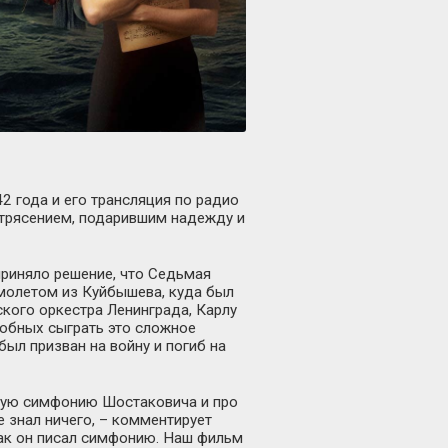
 года и его трансляция по радио
трясением, подарившим надежду и
риняло решение, что Седьмая
молетом из Куйбышева, куда был
кого оркестра Ленинграда, Карлу
собных сыграть это сложное
был призван на войну и погиб на
ьмую симфонию Шостаковича и про
е знал ничего, – комментирует
как он писал симфонию. Наш фильм