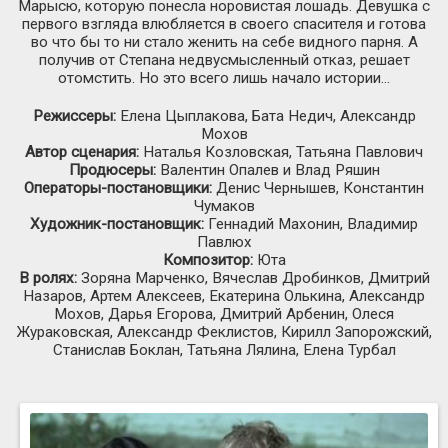
Марысю, которую понесла норовистая лошадь. Девушка с
первого взгляда влюбляется в своего спасителя и готова
во что бы то ни стало женить на себе видного парня. А
получив от Степана недвусмысленный отказ, решает
отомстить. Но это всего лишь начало истории...
Режиссеры:
Елена Цыплакова, Бата Недич, Александр
Мохов
Автор сценария:
Наталья Козловская, Татьяна Павлович
Продюсеры:
Валентин Опалев и Влад Ряшин
Операторы-постановщики:
Денис Чернышев, Константин
Чумаков
Художник-постановщик:
Геннадий Махонин, Владимир
Павлюх
Композитор:
Юта
В ролях:
Зоряна Марченко, Вячеслав Дробинков, Дмитрий
Назаров, Артем Алексеев, Екатерина Олькина, Александр
Мохов, Дарья Егорова, Дмитрий Арбенин, Олеся
Жураковская, Александр Феклистов, Кирилл Запорожский,
Станислав Боклан, Татьяна Лялина, Елена Турбал