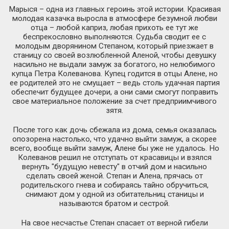
Марыся – одна из главных героинь этой истории. Красивая
молодая казачка выросла в атмосфере безумной любви
отца – любой каприз, любая прихоть ее тут же
беспрекословно выполняются. Судьба сводит ее с
молодым дворянином Степаном, который приезжает в
станицу со своей возлюбленной Аленой, чтобы девушку
насильно не выдали замуж за богатого, но нелюбимого
купца Петра Колеванова. Купец годится в отцы Алене, но
ее родителей это не смущает – ведь столь удачная партия
обеспечит будущее дочери, а они сами смогут поправить
свое материальное положение за счет предприимчивого
зятя.
После того как дочь сбежала из дома, семья оказалась
опозорена настолько, что удачно выйти замуж, а скорее
всего, вообще выйти замуж, Алене бы уже не удалось. Но
Колеванов решил не отступать от красавицы и взялся
вернуть "будущую невесту" в отчий дом и насильно
сделать своей женой. Степан и Алена, прячась от
родительского гнева и собираясь тайно обручиться,
снимают дом у одной из обитательниц станицы и
называются братом и сестрой.
На свое несчастье Степан спасает от верной гибели