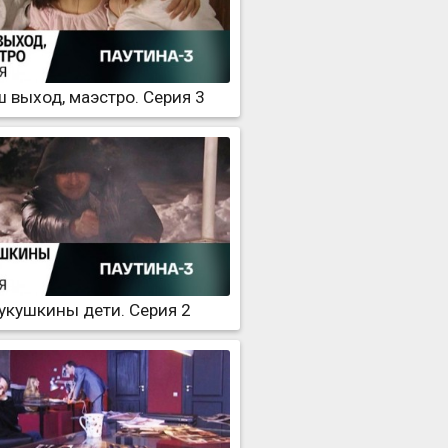
 выход, маэстро. Серия 3
укушкины дети. Серия 2