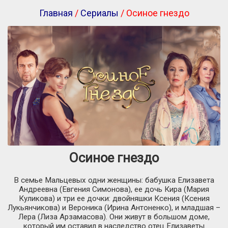
Главная
/
Сериалы
/ Осиное гнездо
Осиное гнездо
В семье Мальцевых одни женщины: бабушка Елизавета
Андреевна (Евгения Симонова), ее дочь Кира (Мария
Куликова) и три ее дочки: двойняшки Ксения (Ксения
Лукьянчикова) и Вероника (Ирина Антоненко), и младшая –
Лера (Лиза Арзамасова). Они живут в большом доме,
который им оставил в наследство отец Елизаветы