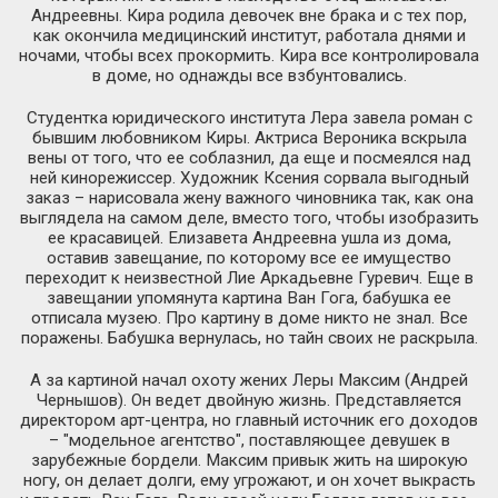
Андреевны. Кира родила девочек вне брака и с тех пор,
как окончила медицинский институт, работала днями и
ночами, чтобы всех прокормить. Кира все контролировала
в доме, но однажды все взбунтовались.
Студентка юридического института Лера завела роман с
бывшим любовником Киры. Актриса Вероника вскрыла
вены от того, что ее соблазнил, да еще и посмеялся над
ней кинорежиссер. Художник Ксения сорвала выгодный
заказ – нарисовала жену важного чиновника так, как она
выглядела на самом деле, вместо того, чтобы изобразить
ее красавицей. Елизавета Андреевна ушла из дома,
оставив завещание, по которому все ее имущество
переходит к неизвестной Лие Аркадьевне Гуревич. Еще в
завещании упомянута картина Ван Гога, бабушка ее
отписала музею. Про картину в доме никто не знал. Все
поражены. Бабушка вернулась, но тайн своих не раскрыла.
А за картиной начал охоту жених Леры Максим (Андрей
Чернышов). Он ведет двойную жизнь. Представляется
директором арт-центра, но главный источник его доходов
– "модельное агентство", поставляющее девушек в
зарубежные бордели. Максим привык жить на широкую
ногу, он делает долги, ему угрожают, и он хочет выкрасть