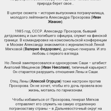
природа берет свое…
В центре сюжета – история выпускника погранучилища,
молодого лейтенанта Александра Прохорова (
Иван
Жвакин
).
1985 год, СССР. Александр Прохоров, бывший
детдомовец и сын погибшего офицера, служит на финской
границе. В командировке на комсомольской конференции
в Москве Александр знакомится с журналисткой Леной
Мягковой (
Валерия Федорович
), дочерью генерала. И это
любовь с первого взгляда.
Но Леной заинтересовался и однокурсник Саши – штабист
Анатолий Мищенков (
Иван Николаев
), типичный карьерист.
Он старается разрушить отношения Лены и Саши.
Отец Лены (
Алексей Огурцов
) тоже настроен против
Прохорова. Он не хочет, чтобы его дочь провела всю
жизнь, мотаясь по гарнизонам.
Чтобы избавиться от Прохорова, генерал Мягков
отправляет его служить на самую отдаленную
погранзаставу страны – в Дальневосточный округ на