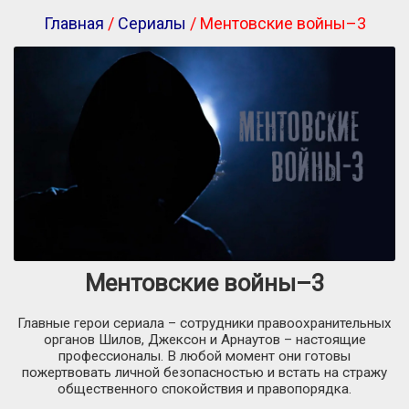
Главная
/
Сериалы
/ Ментовские войны–3
Ментовские войны–3
Главные герои сериала – сотрудники правоохранительных
органов Шилов, Джексон и Арнаутов – настоящие
профессионалы. В любой момент они готовы
пожертвовать личной безопасностью и встать на стражу
общественного спокойствия и правопорядка.