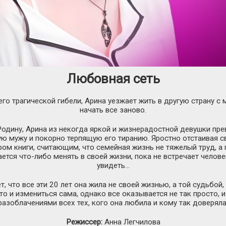
Любовная сеть
го трагической гибели, Арина уезжает жить в другую страну 
начать все заново.
 Родину, Арина из некогда яркой и жизнерадостной девушки пр
ю мужу и покорно терпящую его тиранию. Яростно отстаивая с
ором книги, считающим, что семейная жизнь не тяжелый труд, 
ается что-либо менять в своей жизни, пока не встречает челов
увидеть…
, что все эти 20 лет она жила не своей жизнью, а той судьб
то и измениться сама, однако все оказывается не так просто,
разоблачениями всех тех, кого она любила и кому так доверяла
Режиссер:
Анна Легчилова