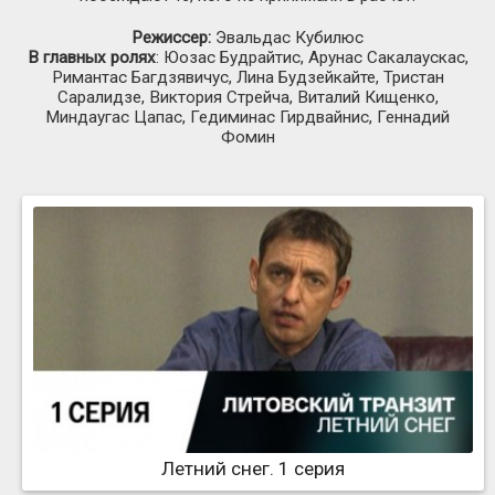
Режиссер:
Эвальдас Кубилюс
В главных ролях
: Юозас Будрайтис, Арунас Сакалаускас,
Римантас Багдзявичус, Лина Будзейкайте, Тристан
Саралидзе, Виктория Стрейча, Виталий Кищенко,
Миндаугас Цапас, Гедиминас Гирдвайнис, Геннадий
Фомин
Летний снег. 1 серия