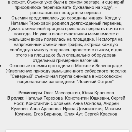
в сюжет. Съемки уже были в самом разгаре, и сценарий
приходилось переписывать буквально на ходу", –
рассказывают создатели сериала.
Съемки продолжались до середины января. Когда у
Натальи Тереховой родился долгожданный первенец
Дима, съемочный процесс пришлось прервать почти на
полгода. Но уже в июне счастливая мама вместе с
малышом вновь появилась на площадке. Несмотря на
напряженный съемочный график, актриса каждую
свободную минуту старалась провести с сыном, и для
этого на площадке был специально оборудован
отдельный гримерный вагончик.
Основные съемки проходили в Москве и Зеленограде.
Живописную природу вымышленного сибирского поселка
"Северный" съемочная группа снимала в московском
национальном заповеднике "Лосиный Остров".
Режиссеры:
Олег Массарыгин, Юлия Краснова
В ролях:
Наталья Терехова, Константин Юшкевич, Сергей
Рост, Константин Соловьев, Анна Осипова, Андрей
Кузичев, Анна Арланова, Ирина Домнинская, Максим
Крупина, Егор Баринов, Юлия Ауг, Сергей Краснов