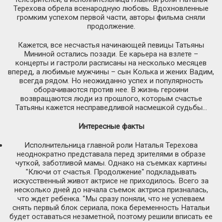
Терехова обрела всенародную любовь. Вдохновленные
громким успехом первой части, авторы фильма сняли
продолжение.
Кажется, все несчастья начинающей певицы Татьяны
Мининой остались позади. Ее карьера на взлете –
концерты и гастроли расписаны на несколько месяцев
вперед, а любимые мужчины – сын Колька и жених Вадим,
всегда рядом. Но неожиданно успех и популярность
оборачиваются против нее. В жизнь героини
возвращаются люди из прошлого, которым счастье
Татьяны кажется несправедливой насмешкой судьбы…
Интересные факты
Исполнительница главной роли Наталья Терехова
неоднократно представала перед зрителями в образе
чуткой, заботливой мамы. Однако на съемках картины
"Ключи от счастья. Продолжение" подкладывать
искусственный живот актрисе не приходилось. Всего за
несколько дней до начала съемок актриса призналась,
что ждет ребенка. "Мы сразу поняли, что не успеваем
снять первый блок сериала, пока беременность Натальи
будет оставаться незаметной, поэтому решили вписать ее