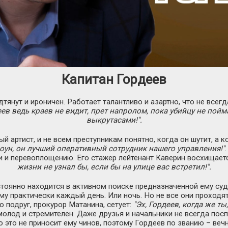
Капитан Гордеев
тянут и ироничен. Работает талантливо и азартно, что не всегд
ев ведь краев не видит, прет напролом, пока убийцу не пойма
выкрутасами!".
 артист, и не всем преступникам понятно, когда он шутит, а ко
лоун, он лучший оперативный сотрудник нашего управления!"
и и перевоплощению. Его стажер лейтенант Каверин восхищаетс
жизни не узнал бы, если бы на улице вас встретил!".
стоянно находится в активном поиске предназначенной ему суд
 практически каждый день. Или ночь. Но не все они проходят
о подруг, прокурор Матанина, сетует:
"Эх, Гордеев, когда же т
олод и стремителен. Даже друзья и начальники не всегда поспе
 это не приносит ему чинов, поэтому Гордеев по званию – веч