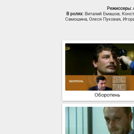
Режиссеры:
А
В ролях:
Виталий Емашов, Конста
Самошина, Олеся Пуховая, Игор
Оборотень