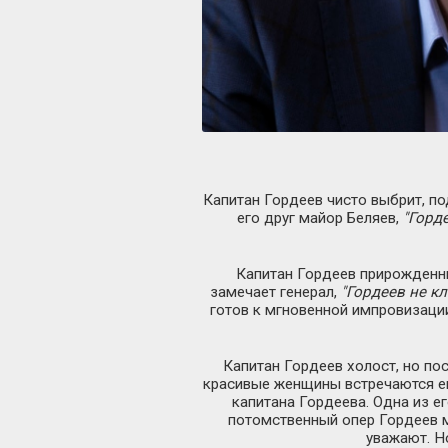
Капитан Гордеев чисто выбрит, под
его друг майор Беляев,
"Горде
Капитан Гордеев прирожденный
замечает генерал,
"Гордеев не к
готов к мгновенной импровизаци
Капитан Гордеев холост, но по
красивые женщины встречаются ему
капитана Гордеева. Одна из ег
потомственный опер Гордеев м
уважают. Но