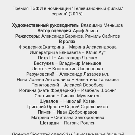
Премия ТЭФИ в номинации "Телевизионный фильм/
сериал" (2015).
Художественный руководитель
: Владимир Меньшов
Автор сценария
: Ариф Алиев
Режиссеры
: Александр Баранов, Рамиль Сабитов
В ролях
:
ФредерикаЕкатерина – Марина Александрова
Императрица Елизавета – Юлия Ауг
Петр III – Александр Яценко
Бестужев – Владимир Меньшов
Лесток – Константин Лавроненко
Разумовский – Александр Лазарев мл.
Няня Иоанна Антоновича – Валентина Талызина
Понятовский – Алексей Воробьев
Иоганна (мать Фредерики) – Изабель Шосниг
Салтыков – Риналь Мухаметов
Шувалов – Николай Козак
Григорий Орлов – Сергей Стрельников
Пимен – Иван Добронравов
Матрена – Светлана Завгороднева
Шетарди – Патрик Роллен
Премия "Золотой орел-2016" в номинации "лучший