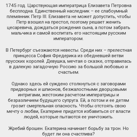
1745 год. Царствующая императрица Елизавета Петровна
бесплодна. Единственный наследник – ее слабоумный
племянник Петр III. Елизавета не может допустить, чтобы
Петр взошел на престол, поэтому решает женить
цесаревича, дождаться рождения сына, а потом забрать
мальчика и самой воспитать его настоящим русским
императором.
В Петербург съезжаются невесты. Среди них – прелестная
принцесса София Фредерика из обедневшей ветви
прусских королей. Девушка, мечтая о сказке, отправилась
в далекую загадочную Россию за большой любовью и
счастьем.
Однако здесь ей суждено столкнуться с заговорами
придворных и шпионов, безжалостными дворцовыми
интригами, жестоким расчетом императрицы и
безразличием будущего супруга. Ей, а потом и ее детям
грозит смертельная опасность. Чтобы отстоять свою
мечту о любви, Екатерине придется избавиться от власти
людей, которые пытаются ее уничтожить.
Жребий брошен. Екатерина начинает борьбу за трон. Но
будет ли она счастлива?