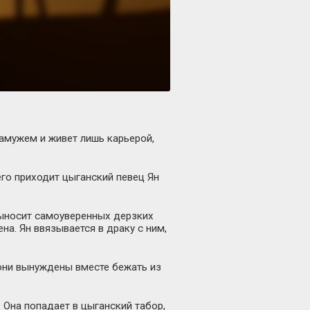
замужем и живет лишь карьерой,
его приходит цыганский певец Ян
выносит самоуверенных дерзких
а. Ян ввязывается в драку с ним,
 они вынуждены вместе бежать из
. Она попадает в цыганский табор,