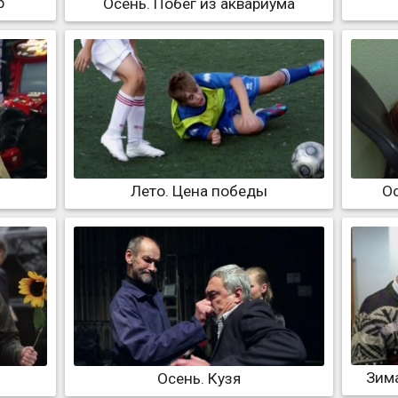
р
Осень. Побег из аквариума
Лето. Цена победы
Ос
Зима
Осень. Кузя