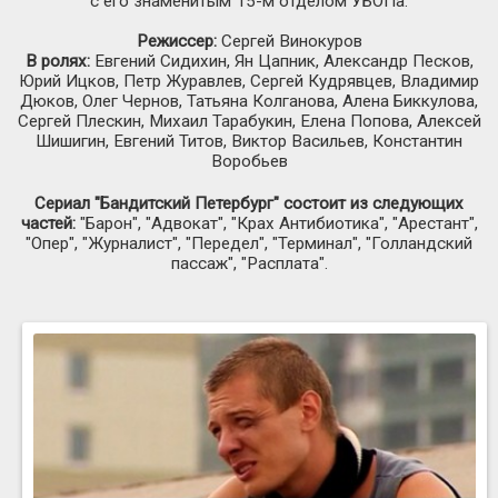
с его знаменитым 15-м отделом УБОПа.
Режиссер:
Сергей Винокуров
В ролях:
Евгений Сидихин, Ян Цапник, Александр Песков,
Юрий Ицков, Петр Журавлев, Сергей Кудрявцев, Владимир
Дюков, Олег Чернов, Татьяна Колганова, Алена Биккулова,
Сергей Плескин, Михаил Тарабукин, Елена Попова, Алексей
Шишигин, Евгений Титов, Виктор Васильев, Константин
Воробьев
Сериал "Бандитский Петербург" состоит из следующих
частей:
"Барон", "Адвокат", "Крах Антибиотика", "Арестант",
"Опер", "Журналист", "Передел", "Терминал", "Голландский
пассаж", "Расплата".