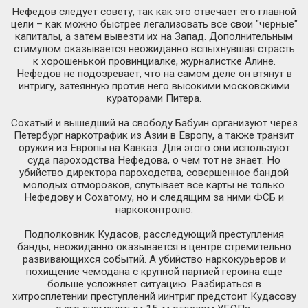
Нефедов следует совету, так как это отвечает его главной
цели – как можно быстрее легализовать все свои "черные"
капиталы, а затем вывезти их на Запад. Дополнительным
стимулом оказывается неожиданно вспыхнувшая страсть
к хорошенькой провинциалке, журналистке Алине.
Нефедов не подозревает, что на самом деле он втянут в
интригу, затеянную против него высокими московскими
кураторами Питера.
Сохатый и вышедший на свободу Бабуин организуют через
Петербург наркотрафик из Азии в Европу, а также транзит
оружия из Европы на Кавказ. Для этого они используют
суда пароходства Нефедова, о чем тот не знает. Но
убийство директора пароходства, совершенное бандой
молодых отморозков, спутывает все карты не только
Нефедову и Сохатому, но и следящим за ними ФСБ и
наркоконтролю.
Подполковник Кудасов, расследующий преступления
банды, неожиданно оказывается в центре стремительно
развивающихся событий. А убийство наркокурьеров и
похищение чемодана с крупной партией героина еще
больше усложняет ситуацию. Разбираться в
хитросплетении преступлений иинтриг предстоит Кудасову