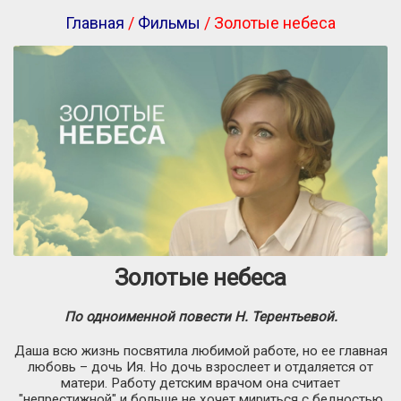
Главная
/
Фильмы
/ Золотые небеса
Золотые небеса
По одноименной повести Н. Терентьевой.
Даша всю жизнь посвятила любимой работе, но ее главная
любовь – дочь Ия. Но дочь взрослеет и отдаляется от
матери. Работу детским врачом она считает
"непрестижной" и больше не хочет мириться с бедностью