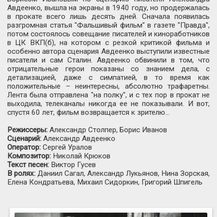
Авдеенко, вышла на экраны в 1940 году, но продержалась
в прокате всего лишь десять дней. Сначала появилась
разгромная статья "Фальшивый фильм" в газете "Правда",
потом состоялось совещание писателей и киноработников
в ЦК ВКП(б), на котором с резкой критикой фильма и
особенно автора сценария Авдеенко выступили известные
писатели и сам Сталин. Авдеенко обвинили в том, что
отрицательные герои показаны со знанием дела, с
детализацией, даже с симпатией, в то время как
положительные – неинтересны, абсолютно трафаретны.
Лента была отправлена "на полку", и с тех пор в прокат не
выходила, телеканалы никогда ее не показывали. И вот,
спустя 60 лет, фильм возвращается к зрителю…
Режиссеры:
Александр Столпер, Борис Иванов
Сценарий:
Александр Авдеенко
Оператор:
Сергей Уралов
Композитор:
Николай Крюков
Текст песен:
Виктор Гусев
В ролях:
Даниил Сагал, Александр Лукьянов, Нина Зорская,
Елена Кондратьева, Михаил Сидоркин, Григорий Шпигель