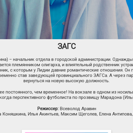
ЗАГС
на) – начальник отдела в городской администрации. Однажды 
ется племянником олигарха, и влиятельный родственник устра
вник, с которым у Лидии давние романтические отношения. Он 
 временно став заведующей провинциального ЗАГСа. А через па
вернуться на новую высокую должность.
олее постоянного, чем временное! На вокзале в одном из носи
когда перспективного футболиста по прозвищу Марадона (Иль
Режиссер:
Всеволод Аравин
 Коняшкина, Илья Акинтьев, Максим Щеголев, Елена Антипова,