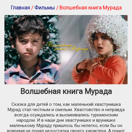
Главная
/
Фильмы
/ Волшебная книга Мурада
Волшебная книга Мурада
Сказка для детей о том, как маленький хвастунишка
Мурад стал честным и смелым. Хвастовство и неправда
всегда осуждались и высмеивались туркменским
народом. И в наши дни хвастунишке и врунишке
маленькому Мураду пришлось бы нелегко, если бы он
вовремя не понял недостатки своего характера. А помог