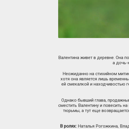
Валентина живет в деревне. Она п
а дочь-
Неожиданно на стихийном митин
хотя она является лишь временн
ей смекалкой и находчивостью г
Однако бывший глава, продажный 
сместить Валентину и повесить на
тюрьмы, а тут еще возвращается
В ролях:
Наталья Рогожкина, Влад