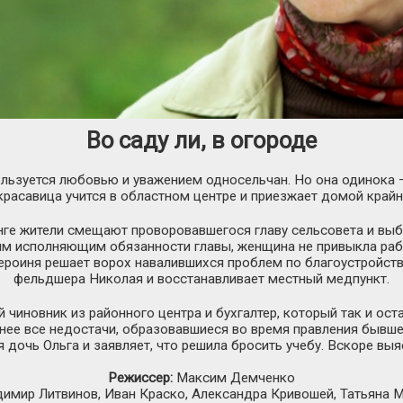
Во саду ли, в огороде
ользуется любовью и уважением односельчан. Но она одинока –
красавица учится в областном центре и приезжает домой крайн
ге жители смещают проворовавшегося главу сельсовета и выби
ым исполняющим обязанности главы, женщина не привыкла раб
ероиня решает ворох навалившихся проблем по благоустройств
фельдшера Николая и восстанавливает местный медпункт.
чиновник из районного центра и бухгалтер, который так и оста
 нее все недостачи, образовавшиеся во время правления бывше
 дочь Ольга и заявляет, что решила бросить учебу. Вскоре выя
Режиссер:
Максим Демченко
имир Литвинов, Иван Краско, Александра Кривошей, Татьяна 