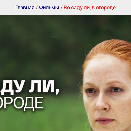
Главная
/
Фильмы
/ Во саду ли, в огороде