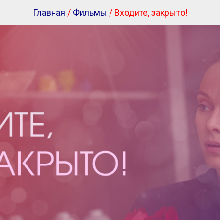
Главная
/
Фильмы
/ Входите, закрыто!