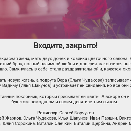
Входите, закрыто!
екрасная жена, мать двух дочек и хозяйка цветочного салона
тний брак, полный взаимной любви и доверия, закончился внез
шло. Замкнулась в себе, стала раздражительной и, кажется, око
ть новую жизнь, а подруга Вера (Ольга Чудакова) записывает 
 Вадиму (Илья Шакунов) и устраивает ей свидания, но все они
айный поклонник, который присылает ей цветы. А вскоре он и 
букетом, чемоданом и своим девятилетним сыном…
Режиссер:
Сергей Борчуков
й Жарков, Ольга Чудакова, Илья Шакунов, Иван Паршин, Виктор
, Юлия Сорокина, Виталий Олечкин, Виталий Щербина, Андрей 