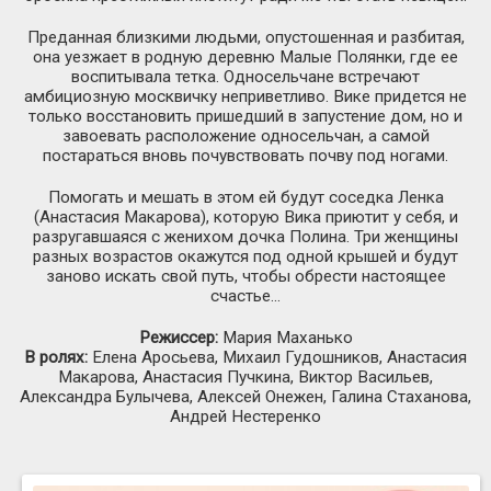
Преданная близкими людьми, опустошенная и разбитая,
она уезжает в родную деревню Малые Полянки, где ее
воспитывала тетка. Односельчане встречают
амбициозную москвичку неприветливо. Вике придется не
только восстановить пришедший в запустение дом, но и
завоевать расположение односельчан, а самой
постараться вновь почувствовать почву под ногами.
Помогать и мешать в этом ей будут соседка Ленка
(Анастасия Макарова), которую Вика приютит у себя, и
разругавшаяся с женихом дочка Полина. Три женщины
разных возрастов окажутся под одной крышей и будут
заново искать свой путь, чтобы обрести настоящее
счастье...
Режиссер:
Мария Маханько
В ролях:
Елена Аросьева, Михаил Гудошников, Анастасия
Макарова, Анастасия Пучкина, Виктор Васильев,
Александра Булычева, Алексей Онежен, Галина Стаханова,
Андрей Нестеренко