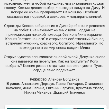
красавчик, мечта любой женщины, чьи ухаживания кружат
голову. Ксения делает выбор – выходит замуж за Диму. И
вскоре ее жизнь превращается в кошмар. Особняк
оказывается тюрьмой, а свекровь – надзирательницей.
Однажды Ксюша забирает их с Димой ребенка и решается
на побег. Она начинает жизнь с нуля. Гордая, не
принимающая никакой помощи, без копейки в кармане,
Ксения "встает на ноги" и открывает собственный бизнес,
встречает мужчину, красивого, богатого. Идеального. Но
неожиданно в ее мир снова входит Миша.
Старые чувства вспыхивают с новой силой. Девушка снова
оказывается на перепутье. Как ей поступить? Кого
выбрать? Ксения решает отдаться на волю чувств. Пусть
сердце само подскажет.
Режиссер:
Алексей Богданов
В ролях:
Анастасия Дергаус, Павел Гончаров, Станислав
Ткаченко, Анна Лапина, Евгений Зарубин, Кристина Убелс,
Никита Чеканов, Дмитрий Ткаченко