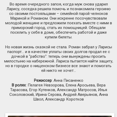
Во время очередного запоя, когда муж снова ударил
Ларису, соседка решила помочь и познакомила героиню
со своими постояльцами – семейной парой челноков
Мариной и Романом. Они искренне посочувствовали
молодой женщине и предложили поехать вместе с ними в
приморский город, стать их помощницей. Обещали
поселить у себя в доме, обеспечить работой и даже
купили билеты.
Но новая жизнь сказкой не стала. Роман забрал у Ларисы
паспорт… и в качестве уплаты своих долгов продал ее с
дочкой в "рабство": теперь они вынуждены просить
милостыню на набережной. Лариса пытается найти защиту,
но в городке о нищенском бизнесе все знают и помогать
ей никто не хочет…
Режиссер
: Анна Писаненко
В ролях
: Пелагея Невзорова, Елена Аросьева, Вера
Тарасова, Егор Кутенков, Александр Матросов, Илья
Соколовский, Ирина Серова, Андрей Аверьянов, Анна
Швол, Александр Коротков