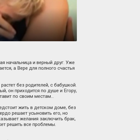
щая начальница и верный друг. Уже
ется, а Вере для полного счастья
растет без родителей, с бабушкой.
й, он приходится по душе и Егору,
ставит по своим местам…
редстоит жить в детском доме, без
вердо решает усыновить его, но
казывает желания заключить брак,
жет решить все проблемы.