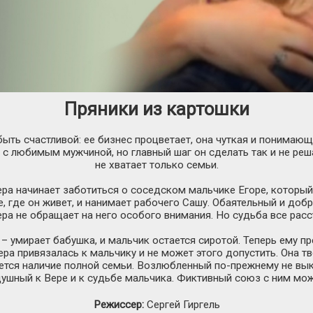
Пряники из картошки
быть счастливой: ее бизнес процветает, она чуткая и понимаю
 с любимым мужчиной, но главный шаг он сделать так и не реша
не хватает только семьи.
а начинает заботиться о соседском мальчике Егоре, который 
, где он живет, и нанимает рабочего Сашу. Обаятельный и добры
Вера не обращает на него особого внимания. Но судьба все рас
 – умирает бабушка, и мальчик остается сиротой. Теперь ему п
ера привязалась к мальчику и не может этого допустить. Она т
ется наличие полной семьи. Возлюбленный по-прежнему не вы
душный к Вере и к судьбе мальчика. Фиктивный союз с ним мо
Режиссер:
Сергей Гиргель